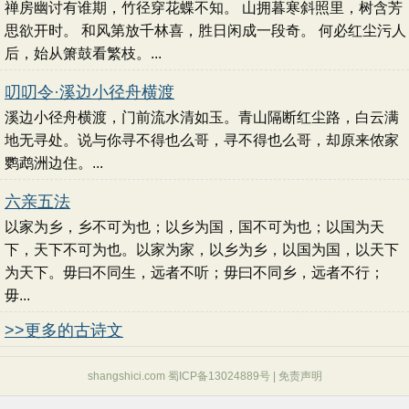
禅房幽讨有谁期，竹径穿花蝶不知。 山拥暮寒斜照里，树含芳
思欲开时。 和风第放千林喜，胜日闲成一段奇。 何必红尘污人
后，始从箫鼓看繁枝。...
叨叨令·溪边小径舟横渡
溪边小径舟横渡，门前流水清如玉。青山隔断红尘路，白云满
地无寻处。说与你寻不得也么哥，寻不得也么哥，却原来侬家
鹦鹉洲边住。...
六亲五法
以家为乡，乡不可为也；以乡为国，国不可为也；以国为天
下，天下不可为也。以家为家，以乡为乡，以国为国，以天下
为天下。毋曰不同生，远者不听；毋曰不同乡，远者不行；
毋...
>>更多的古诗文
shangshici.com 蜀ICP备13024889号 |
免责声明