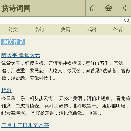
赏诗词网
诗文
名句
典籍
成语
作者
相关作品
醉太平·堂堂大元
堂堂大元，奸佞专权。开河变钞祸根源，惹红巾万千。官法
滥，刑法重，黎民怨。人吃人，钞买钞，何曾见?贼做官，官做
贼，混贤愚。哀哉可怜！...
艳歌
今日乐上乐，相从步云衢。 天公出美酒，河伯出鲤鱼。 青龙前
铺席，白虎持榼壶。 南斗工鼓瑟，北斗吹笙竽。 妲娥垂明珰，
织女奉瑛琚。 苍霞扬东讴，清风流西歈。 垂露...
三月十三日步至杏亭