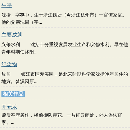
生平
沈括，字存中，生于浙江钱塘（今浙江杭州市）一官僚家庭。
他的父亲沈周（字...
主要成就
兴修水利 沈括十分重视发展农业生产和兴修水利。早在他
青年时期任沭阳...
纪念物
故居 镇江市区梦溪园，是北宋时期科学家沈括晚年居住的
地方。梦溪园原...
相关作品
开元乐
殿后春旗簇仗，楼前御队穿花。一片红云闹处，外人遥认官
家。...