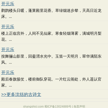
开元乐
鹳鹊楼头日暖，蓬莱殿里花香。草绿烟迷步辇，天高日近龙
床。...
开元乐
楼上正临宫外，人间不见仙家。寒食轻烟薄雾，满城明月梨
花。...
开元乐
按舞骊山影里，回銮渭水光中。玉笛一天明月，翠华满陌东
风。...
开元乐
殿后春旗簇仗，楼前御队穿花。一片红云闹处，外人遥认官
家。...
>>更多沈括的古诗文
shangshici.com 蜀ICP备13024889号 |
免责声明