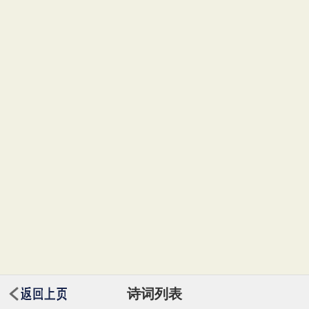
初中文言文
高中文言文
古诗十九首
唐诗三百首
古诗三百首
宋词三百首
古文观止
壮志未酬
追忆
友谊
赞美
怀念
友人
生活
向往
悲愤
抒怀
羁旅
喜爱
农民
同情
书法
建筑
人生
理想
隐居
闲适
写竹
写海
自然
托物咏志
记游
回忆
孤寂
故国
残春
凭吊
批评
揭露
改革
激励
感慨
记事
凄苦
竹子
坚强
少女
地方
兄妹
重逢
感伤
浪漫
现实
歌颂
古人
伤怀
国家
乘船
心情
乐观
劝诫
愁苦
怀人
伤春
暮春
思人
愁绪
伤别
女子
寂寞
孤独
叙事
妻子
相思
伤感
悲怆
豪迈
议论
历史
渔夫
自由
惆怅
惜春
愁闷
志向
科举
喜悦
时间
亡妻
惜别
品格
悠然
音乐
旅途
诗词列表
社会
愤懑
夜晚
愿望
讽刺
考试
政治