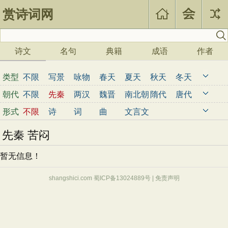
赏诗词网
诗文
名句
典籍
成语
作者
类型
不限
写景
咏物
春天
夏天
秋天
冬天
写雨
写雪
写风
写花
梅花
荷花
菊花
朝代
不限
先秦
两汉
魏晋
南北朝
隋代
唐代
柳树
月亮
山水
写山
写水
长江
黄河
五代
宋代
金朝
元代
明代
清代
近现代
形式
不限
诗
词
曲
文言文
儿童
写鸟
写马
田园
边塞
地名
抒情
先秦 苦闷
爱国
离别
送别
思乡
思念
爱情
励志
哲理
闺怨
悼亡
写人
老师
母亲
友情
暂无信息！
战争
读书
惜时
婉约
豪放
诗经
民谣
节日
春节
元宵节
寒食节
清明节
端午节
shangshici.com 蜀ICP备13024889号 |
免责声明
七夕节
中秋节
重阳节
忧国忧民
咏史怀古
宋词精选
小学古诗
初中古诗
高中古诗
小学文言文