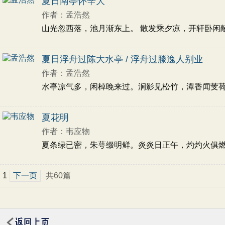
夏日南亭怀辛大
作者：孟浩然
山光忽西落，池月渐东上。 散发乘夕凉，开轩卧闲敞。
夏日浮舟过陈大水亭 / 浮舟过滕逸人别业
作者：孟浩然
水亭凉气多，闲棹晚来过。涧影见松竹，潭香闻芰荷。 
夏花明
作者：韦应物
夏条绿已密，朱萼缀明鲜。炎炎日正午，灼灼火俱燃。 
1
下一页
共60篇