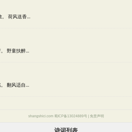
 荷风送香...
野童扶醉...
翻风适自...
shangshici.com 蜀ICP备13024889号 |
免责声明
诗词列表