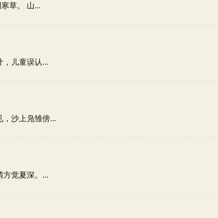
。 山...
儿童误认...
沙上凫雏傍...
觉夏深。...