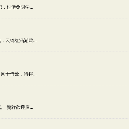
也傍桑阴学...
云锦红涵湖碧...
干倚处，待得...
鬓亸欲迎眉...