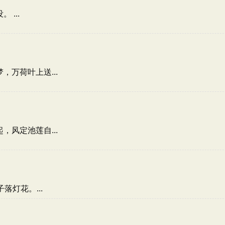
...
万荷叶上送...
风定池莲自...
灯花。...