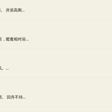
并添高阁...
鸳鸯相对浴...
...
 回舟不待...