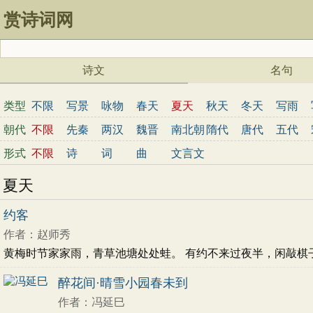
赏诗词网
诗文
名句
类型
不限
写景
咏物
春天
夏天
秋天
冬天
写雨
儿童
写鸟
写马
田园
边塞
地名
抒情
爱国
朝代
不限
先秦
两汉
魏晋
南北朝
隋代
唐代
五代
战争
读书
惜时
婉约
豪放
诗经
民谣
节日
形式
不限
诗
词
曲
文言文
宋词精选
小学古诗
初中古诗
高中古诗
小学
夏天
古文观止
壮志未酬
追忆
友谊
赞美
怀念
友
隐居
闲适
写竹
写海
自然
托物咏志
记游
约客
坚强
少女
地方
兄妹
重逢
感伤
浪漫
现实
作者：赵师秀
愁绪
伤别
女子
寂寞
孤独
叙事
妻子
相思
黄梅时节家家雨，青草池塘处处蛙。 有约不来过夜半，闲敲棋子落
时间
亡妻
惜别
品格
悠然
音乐
旅途
社会
神话
醉花间·晴雪小园春未到
怀才不遇
学习
人民
艰辛
苦闷
农村
作者：冯延巳