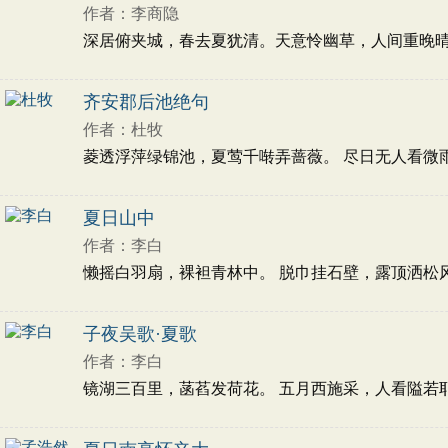
作者：李商隐
深居俯夹城，春去夏犹清。天意怜幽草，人间重晚晴。 
齐安郡后池绝句
作者：杜牧
菱透浮萍绿锦池，夏莺千啭弄蔷薇。 尽日无人看微雨，
夏日山中
作者：李白
懒摇白羽扇，裸袒青林中。 脱巾挂石壁，露顶洒松风。
子夜吴歌·夏歌
作者：李白
镜湖三百里，菡萏发荷花。 五月西施采，人看隘若耶。