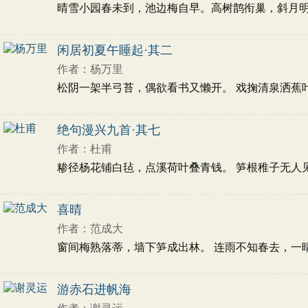
晴雪小园春未到，池边梅自早。高树鹊衔巢，斜月明寒草
闲居初夏午睡起·其二
作者：杨万里
松阴一架半弓苔，偶欲看书又懒开。 戏掬清泉洒蕉叶，
绝句漫兴九首·其七
作者：杜甫
糁径杨花铺白毡，点溪荷叶叠青钱。 笋根稚子无人见，
喜晴
作者：范成大
窗间梅熟落蒂，墙下笋成出林。 连雨不知春去，一晴方
游赤石进帆海