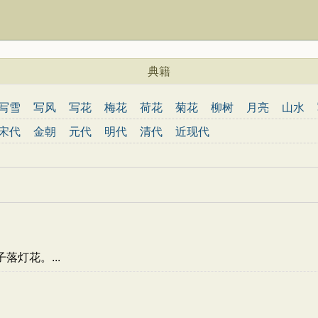
典籍
写雪
写风
写花
梅花
荷花
菊花
柳树
月亮
山水
离别
送别
思乡
思念
爱情
励志
哲理
闺怨
悼亡
宋代
金朝
元代
明代
清代
近现代
春节
元宵节
寒食节
清明节
端午节
七夕节
中秋节
重阳
文言文
初中文言文
高中文言文
古诗十九首
唐诗三百首
古诗
人
生活
向往
悲愤
抒怀
羁旅
喜爱
农民
同情
书
回忆
孤寂
故国
残春
凭吊
批评
揭露
改革
激励
歌颂
古人
伤怀
国家
乘船
心情
乐观
劝诫
愁苦
伤感
悲怆
豪迈
议论
历史
渔夫
自由
惆怅
惜春
灯花。...
愤懑
夜晚
愿望
讽刺
考试
政治
抱负
妇女
哀怨
纪游
仕途
厌恶
漂泊
赠友
赏花
批判
闺情
哀愁