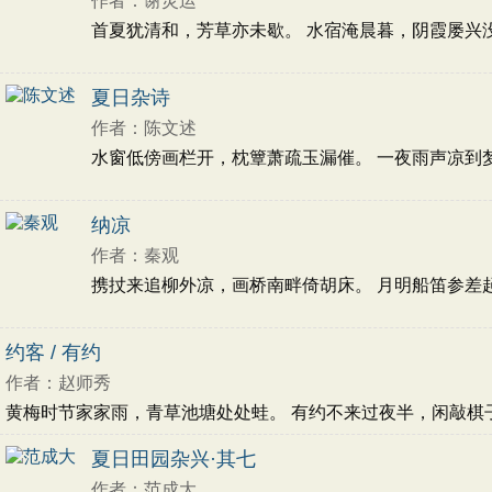
作者：谢灵运
首夏犹清和，芳草亦未歇。 水宿淹晨暮，阴霞屡兴没。 
夏日杂诗
作者：陈文述
水窗低傍画栏开，枕簟萧疏玉漏催。 一夜雨声凉到梦，
纳凉
作者：秦观
携扙来追柳外凉，画桥南畔倚胡床。 月明船笛参差起，
约客 / 有约
作者：赵师秀
黄梅时节家家雨，青草池塘处处蛙。 有约不来过夜半，闲敲棋子落
夏日田园杂兴·其七
作者：范成大