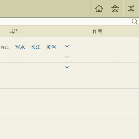
成语
作者
写山
写水
长江
黄河
写人
老师
母亲
友情
节
忧国忧民
咏史怀古
三百首
宋词三百首
法
建筑
人生
理想
感慨
记事
凄苦
竹子
怀人
伤春
暮春
思人
愁闷
志向
科举
喜悦
寓言
游玩
旷达
郊游
离愁