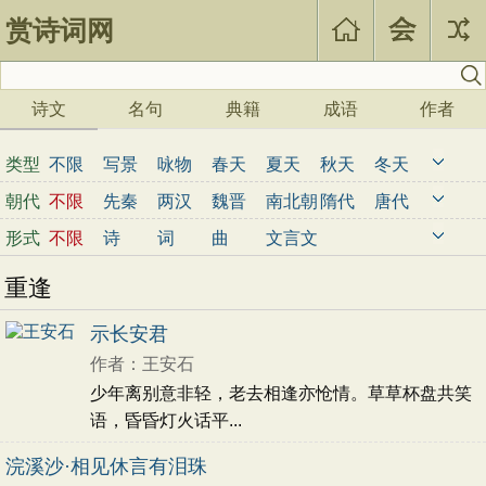
赏诗词网
诗文
名句
典籍
成语
作者
类型
不限
写景
咏物
春天
夏天
秋天
冬天
写雨
写雪
写风
写花
梅花
荷花
菊花
朝代
不限
先秦
两汉
魏晋
南北朝
隋代
唐代
柳树
月亮
山水
写山
写水
长江
黄河
五代
宋代
金朝
元代
明代
清代
近现代
形式
不限
诗
词
曲
文言文
儿童
写鸟
写马
田园
边塞
地名
抒情
重逢
爱国
离别
送别
思乡
思念
爱情
励志
哲理
闺怨
悼亡
写人
老师
母亲
友情
示长安君
战争
读书
惜时
婉约
豪放
诗经
民谣
作者：王安石
节日
春节
元宵节
寒食节
清明节
端午节
少年离别意非轻，老去相逢亦怆情。草草杯盘共笑
七夕节
中秋节
重阳节
忧国忧民
语，昏昏灯火话平...
咏史怀古
宋词精选
小学古诗
浣溪沙·相见休言有泪珠
初中古诗
高中古诗
小学文言文