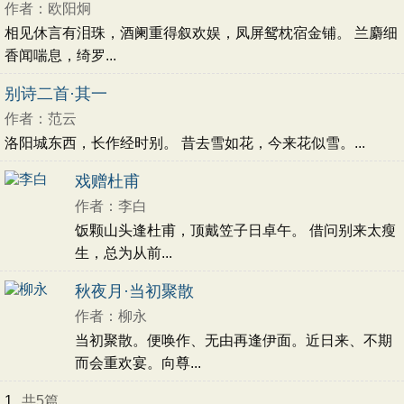
作者：欧阳炯
初中文言文
高中文言文
古诗十九首
相见休言有泪珠，酒阑重得叙欢娱，凤屏鸳枕宿金铺。 兰麝细
唐诗三百首
古诗三百首
宋词三百首
香闻喘息，绮罗...
古文观止
壮志未酬
追忆
友谊
赞美
怀念
友人
生活
向往
悲愤
抒怀
羁旅
别诗二首·其一
喜爱
农民
同情
书法
建筑
人生
理想
作者：范云
隐居
闲适
写竹
写海
自然
托物咏志
洛阳城东西，长作经时别。 昔去雪如花，今来花似雪。...
记游
回忆
孤寂
故国
残春
凭吊
批评
戏赠杜甫
揭露
改革
激励
感慨
记事
凄苦
竹子
作者：李白
坚强
少女
地方
兄妹
重逢
感伤
浪漫
饭颗山头逢杜甫，顶戴笠子日卓午。 借问别来太瘦
现实
歌颂
古人
伤怀
国家
乘船
心情
生，总为从前...
乐观
劝诫
愁苦
怀人
伤春
暮春
思人
愁绪
伤别
女子
寂寞
孤独
叙事
妻子
秋夜月·当初聚散
相思
伤感
悲怆
豪迈
议论
历史
渔夫
作者：柳永
自由
惆怅
惜春
愁闷
志向
科举
喜悦
当初聚散。便唤作、无由再逢伊面。近日来、不期
而会重欢宴。向尊...
时间
亡妻
惜别
品格
悠然
音乐
旅途
社会
愤懑
夜晚
愿望
讽刺
考试
政治
1
共5篇