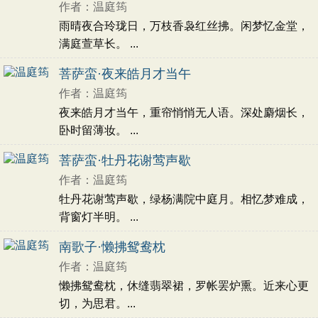
作者：温庭筠
初中文言文
高中文言文
古诗十九首
雨晴夜合玲珑日，万枝香袅红丝拂。闲梦忆金堂，
唐诗三百首
古诗三百首
宋词三百首
满庭萱草长。 ...
古文观止
壮志未酬
追忆
友谊
赞美
怀念
友人
生活
向往
悲愤
抒怀
羁旅
菩萨蛮·夜来皓月才当午
喜爱
农民
同情
书法
建筑
人生
理想
作者：温庭筠
隐居
闲适
写竹
写海
自然
托物咏志
夜来皓月才当午，重帘悄悄无人语。深处麝烟长，
记游
回忆
孤寂
故国
残春
凭吊
批评
卧时留薄妆。 ...
揭露
改革
激励
感慨
记事
凄苦
竹子
菩萨蛮·牡丹花谢莺声歇
坚强
少女
地方
兄妹
重逢
感伤
浪漫
作者：温庭筠
现实
歌颂
古人
伤怀
国家
乘船
心情
牡丹花谢莺声歇，绿杨满院中庭月。相忆梦难成，
乐观
劝诫
愁苦
怀人
伤春
暮春
思人
背窗灯半明。 ...
愁绪
伤别
女子
寂寞
孤独
叙事
妻子
南歌子·懒拂鸳鸯枕
相思
伤感
悲怆
豪迈
议论
历史
渔夫
自由
作者：温庭筠
惆怅
惜春
愁闷
志向
科举
喜悦
懒拂鸳鸯枕，休缝翡翠裙，罗帐罢炉熏。近来心更
时间
亡妻
惜别
品格
悠然
音乐
旅途
切，为思君。...
社会
愤懑
夜晚
愿望
讽刺
考试
政治