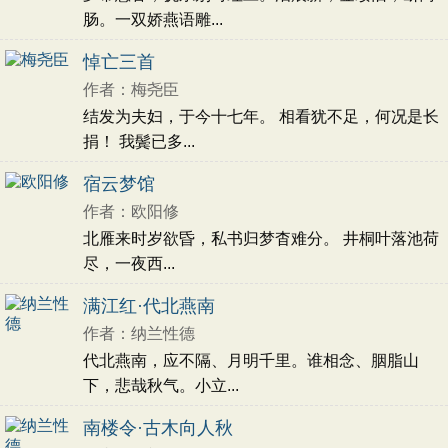
肠。一双娇燕语雕...
悼亡三首
作者：梅尧臣
结发为夫妇，于今十七年。 相看犹不足，何况是长
捐！ 我鬓已多...
宿云梦馆
作者：欧阳修
北雁来时岁欲昏，私书归梦杳难分。 井桐叶落池荷
尽，一夜西...
满江红·代北燕南
作者：纳兰性德
代北燕南，应不隔、月明千里。谁相念、胭脂山
下，悲哉秋气。小立...
南楼令·古木向人秋