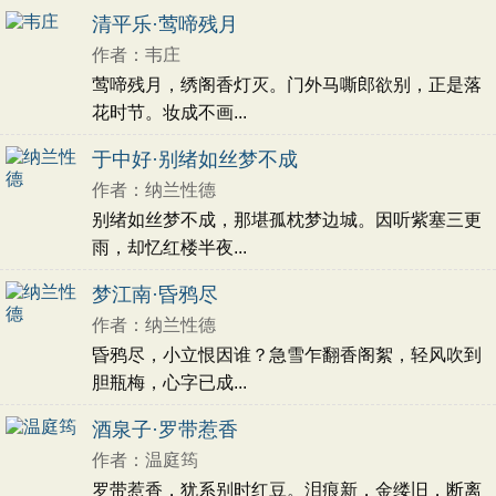
抱负
妇女
哀怨
寓言
游玩
旷达
郊游
清平乐·莺啼残月
神话
怀才不遇
学习
人民
艰辛
苦闷
作者：韦庄
农村
纪游
仕途
厌恶
漂泊
赠友
赏花
莺啼残月，绣阁香灯灭。门外马嘶郎欲别，正是落
批判
闺情
哀愁
离愁
花时节。妆成不画...
于中好·别绪如丝梦不成
作者：纳兰性德
别绪如丝梦不成，那堪孤枕梦边城。因听紫塞三更
雨，却忆红楼半夜...
梦江南·昏鸦尽
作者：纳兰性德
昏鸦尽，小立恨因谁？急雪乍翻香阁絮，轻风吹到
胆瓶梅，心字已成...
酒泉子·罗带惹香
作者：温庭筠
罗带惹香，犹系别时红豆。泪痕新，金缕旧，断离