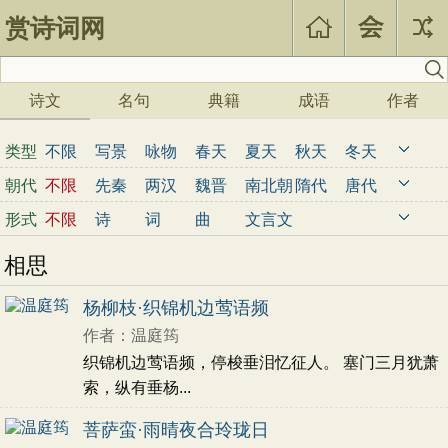
赏诗词网
诗文
名句
典籍
成语
作者
类型
不限
写景
咏物
春天
夏天
秋天
冬天
写雨
写雪
写风
写花
梅花
荷花
菊花
朝代
不限
先秦
两汉
魏晋
南北朝
隋代
唐代
柳树
月亮
山水
写山
写水
长江
黄河
五代
宋代
金朝
元代
明代
清代
近现代
形式
不限
诗
词
曲
文言文
儿童
写鸟
写马
田园
边塞
地名
抒情
相思
爱国
离别
送别
思乡
思念
爱情
励志
哲理
闺怨
悼亡
写人
老师
母亲
友情
杨柳枝·织锦机边莺语频
战争
读书
惜时
婉约
豪放
诗经
民谣
作者：温庭筠
节日
春节
元宵节
寒食节
清明节
端午节
织锦机边莺语频，停梭垂泪忆征人。 塞门三月犹萧
七夕节
中秋节
重阳节
忧国忧民
索，纵有垂杨...
咏史怀古
宋词精选
小学古诗
菩萨蛮·雨晴夜合玲珑日
初中古诗
高中古诗
小学文言文