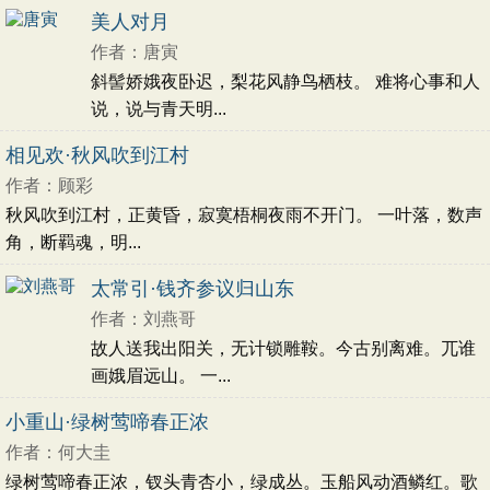
美人对月
作者：唐寅
斜髻娇娥夜卧迟，梨花风静鸟栖枝。 难将心事和人
说，说与青天明...
相见欢·秋风吹到江村
作者：顾彩
秋风吹到江村，正黄昏，寂寞梧桐夜雨不开门。 一叶落，数声
角，断羁魂，明...
太常引·钱齐参议归山东
作者：刘燕哥
故人送我出阳关，无计锁雕鞍。今古别离难。兀谁
画娥眉远山。 一...
小重山·绿树莺啼春正浓
作者：何大圭
绿树莺啼春正浓，钗头青杏小，绿成丛。玉船风动酒鳞红。歌