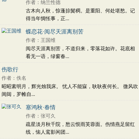
作者：纳兰性德
古木向人秋，惊蓬掠鬓稠。是重阳、何处堪愁。记
得当年惆怅事，正...
蝶恋花·阅尽天涯离别苦
作者：王国维
阅尽天涯离别苦，不道归来，零落花如许。花底相
看无一语，绿窗春...
伤歌行
作者：佚名
昭昭素明月，辉光烛我床。 忧人不能寐，耿耿夜何长。 微风吹
闺闼，罗帷自...
塞鸿秋·春情
作者：张可久
疏星淡月秋千院，愁云恨雨芙蓉面。伤情燕足留红
线，恼人鸾影闲团...