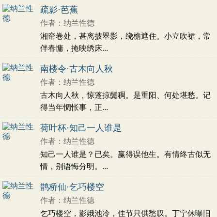
疏影·芭蕉
作者：纳兰性德
湘帘卷处，甚离披翠影，绕檐遮住。小立吹裙，常
伴春慵，掩映绣床...
南楼令·古木向人秋
作者：纳兰性德
古木向人秋，惊蓬掠鬓稠。是重阳、何处堪愁。记
得当年惆怅事，正...
荷叶杯·知己一人谁是
作者：纳兰性德
知己一人谁是？已矣。赢得误他生。有情终古似无
情，别语悔分明。...
鹊桥仙·乞巧楼空
作者：纳兰性德
乞巧楼空，影娥池冷，佳节只供愁叹。丁宁休曝旧