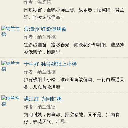
作者：温庭筠
日映纱窗，金鸭小屏山碧。故乡春，烟霭隔，背兰
釭。宿妆惆怅倚高...
浪淘沙·红影湿幽窗
作者：纳兰性德
红影湿幽窗，瘦尽春光。雨余花外却斜阳。谁见薄
衫低髻子，抱膝思...
于中好·独背残阳上小楼
作者：纳兰性德
独背残阳上小楼，谁家玉笛韵偏幽。一行白雁遥天
暮，几点黄花满地...
满江红·为问封姨
作者：纳兰性德
为问封姨，何事却、排空卷地。又不是、江南春
好，妒花天气。叶尽...