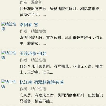
作者：温庭筠
初中文言文
高中文言文
古诗十九首
牡丹花谢莺声歇，绿杨满院中庭月。相忆梦难成，
唐诗三百首
古诗三百首
宋词三百首
背窗灯半明。 ...
古文观止
壮志未酬
追忆
友谊
赞美
怀念
友人
生活
向往
悲愤
抒怀
羁旅
洛阳春·雪
喜爱
农民
同情
书法
建筑
人生
理想
作者：纳兰性德
隐居
闲适
写竹
写海
自然
托物咏志
密洒征鞍无数。冥迷远树。乱山重叠杳难分，似五
记游
回忆
孤寂
故国
残春
凭吊
批评
里、蒙蒙雾。 ...
揭露
改革
激励
感慨
记事
凄苦
竹子
玉连环影·何处
坚强
少女
地方
兄妹
重逢
感伤
浪漫
作者：纳兰性德
现实
歌颂
古人
伤怀
国家
乘船
心情
何处？几叶萧萧雨。湿尽檐花，花底无人语。掩屏
乐观
劝诫
愁苦
怀人
伤春
暮春
思人
山，玉炉寒。谁见...
愁绪
伤别
女子
寂寞
孤独
叙事
妻子
忆江南·宿双林禅院有感
相思
伤感
悲怆
豪迈
议论
历史
渔夫
自由
作者：纳兰性德
惆怅
惜春
愁闷
志向
科举
喜悦
心灰尽、有发未全僧。风雨消磨生死别，似曾相识
时间
亡妻
惜别
品格
悠然
音乐
旅途
只孤檠，情在不能...
社会
愤懑
夜晚
愿望
讽刺
考试
政治