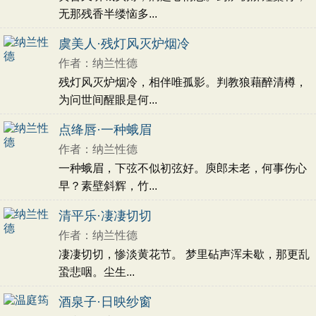
无那残香半缕恼多...
虞美人·残灯风灭炉烟冷
作者：纳兰性德
残灯风灭炉烟冷，相伴唯孤影。判教狼藉醉清樽，
为问世间醒眼是何...
点绛唇·一种蛾眉
作者：纳兰性德
一种蛾眉，下弦不似初弦好。庾郎未老，何事伤心
早？素壁斜辉，竹...
清平乐·凄凄切切
作者：纳兰性德
凄凄切切，惨淡黄花节。 梦里砧声浑未歇，那更乱
蛩悲咽。尘生...
酒泉子·日映纱窗