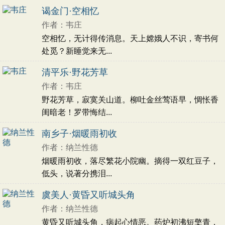
抱负
妇女
哀怨
寓言
游玩
旷达
郊游
谒金门·空相忆
神话
怀才不遇
学习
人民
艰辛
苦闷
作者：韦庄
农村
纪游
仕途
厌恶
漂泊
赠友
赏花
空相忆，无计得传消息。天上嫦娥人不识，寄书何
批判
闺情
哀愁
离愁
处觅？新睡觉来无...
清平乐·野花芳草
作者：韦庄
野花芳草，寂寞关山道。柳吐金丝莺语早，惆怅香
闺暗老！罗带悔结...
南乡子·烟暖雨初收
作者：纳兰性德
烟暖雨初收，落尽繁花小院幽。摘得一双红豆子，
低头，说著分携泪...
虞美人·黄昏又听城头角
作者：纳兰性德
黄昏又听城头角，病起心情恶。药炉初沸短檠青，