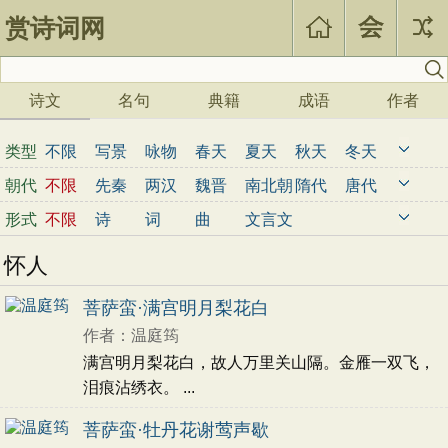
赏诗词网
诗文
名句
典籍
成语
作者
类型
不限
写景
咏物
春天
夏天
秋天
冬天
写雨
写雪
写风
写花
梅花
荷花
菊花
朝代
不限
先秦
两汉
魏晋
南北朝
隋代
唐代
柳树
月亮
山水
写山
写水
长江
黄河
五代
宋代
金朝
元代
明代
清代
近现代
形式
不限
诗
词
曲
文言文
儿童
写鸟
写马
田园
边塞
地名
抒情
怀人
爱国
离别
送别
思乡
思念
爱情
励志
哲理
闺怨
悼亡
写人
老师
母亲
友情
菩萨蛮·满宫明月梨花白
战争
读书
惜时
婉约
豪放
诗经
民谣
作者：温庭筠
节日
春节
元宵节
寒食节
清明节
端午节
满宫明月梨花白，故人万里关山隔。金雁一双飞，
七夕节
中秋节
重阳节
忧国忧民
泪痕沾绣衣。 ...
咏史怀古
宋词精选
小学古诗
菩萨蛮·牡丹花谢莺声歇
初中古诗
高中古诗
小学文言文